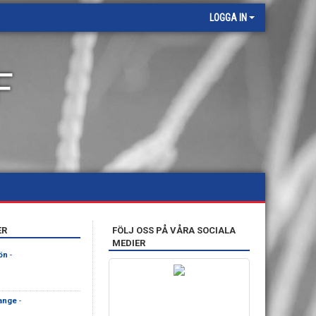
LOGGA IN
F
ER
FÖLJ OSS PÅ VÅRA SOCIALA
MEDIER
ön
-
ange
-