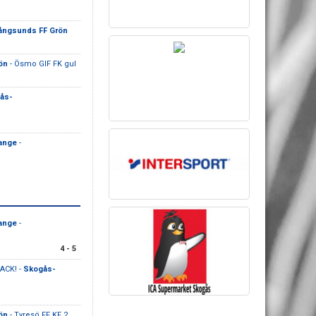
ångsunds FF Grön
ön
- Ösmo GIF FK gul
ås-
ange
-
ange
-
4 - 5
ACK! -
Skogås-
ön
- Tyresö FF KF 2