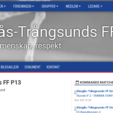
EN
FÖRENINGEN
GRUPPER
MEDLEM
LEDARE
ås-Trångsunds F
emenskap, respekt
BILDGALLERI
DOKUMENT
KONTAKT
s FF P13
KOMMANDE MATCH
sund
Skogås-Trångsunds FF Gr
Stuvsta IF 2 - SNABBA SVAR!
Sön 9/8 12:30
Skogås-Trångsunds FF Or
FC Brandbergen 2