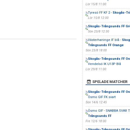
Lör 15/8 11:00
Tyresö FF KF 2 -
Skogås-Tr
Lör 15/8 12:00
Skogås-Trångsunds FF Gr
Sön 23/8 12:30
Västerhaninge IF blå -
Skog
Trångsunds FF Orange
Sön 23/8 18:00
Skogås-Trångsunds FF Or
Vendelsö IK U13P Blå
Lör 29/8 11:00
SPELADE MATCHER
Skogås-Trångsunds FF Or
Ösmo GIF FK svart
Sön 14/6 12:45
Ösmo GIF - SNABBA SVAR T
Trångsunds FF
Fre 12/6 18:00
Skogås-Trångsunds FF Gr