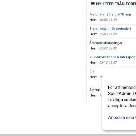
NYHETER FRÅN FÖR
Matchklimathelg 9-10 maj
Hem
,
06/05 11:49
Bra att veta inför seriestart
Hem
,
25/03 11:09
Årsmöteshandlingar
Hem
,
02/02 22:42
Klubbkollektionen Intersport
Hem
,
05/12 15:37
(..)
Hem
,
20/06 12:18
För att hemsid
Återbruk av fotbollsskor
SportAdmin. De
Hem
,
15/09 15:52
frivilliga cooki
acceptera des
Anpassa dina 