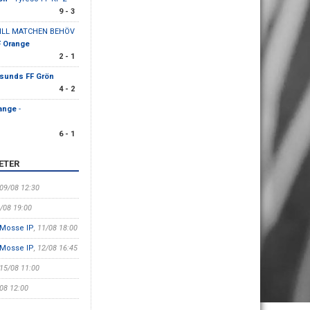
9 - 3
 TILL MATCHEN BEHÖV
 Orange
2 - 1
sunds FF Grön
4 - 2
ange
-
6 - 1
ETER
 09/08 12:30
0/08 19:00
 Mosse IP
, 11/08 18:00
 Mosse IP
, 12/08 16:45
 15/08 11:00
/08 12:00