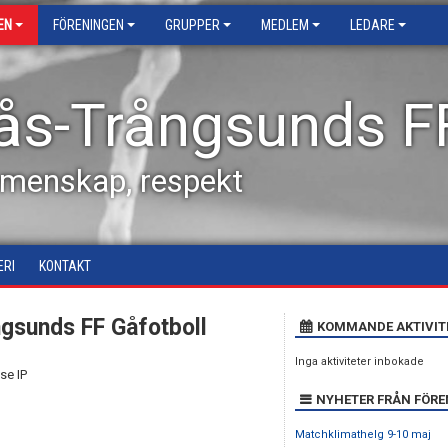
EN
FÖRENINGEN
GRUPPER
MEDLEM
LEDARE
ås-Trångsunds F
emenskap, respekt
ERI
KONTAKT
ngsunds FF Gåfotboll
KOMMANDE AKTIVIT
Inga aktiviteter inbokade
se IP
NYHETER FRÅN FÖR
Matchklimathelg 9-10 maj