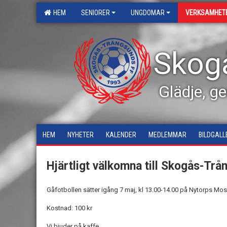
HEM
SENIORER
UNGDOMAR
VERKSAMHET
Skog
Glädje, g
HEM
NYHETER
KALENDER
MEDLEMMAR
BILDGALL
Hjärtligt välkomna till Skogås-Trå
Gåfotbollen sätter igång 7 maj, kl 13.00-14.00 på Nytorps Mos
Kostnad: 100 kr
Vi bjuder på kaffe.