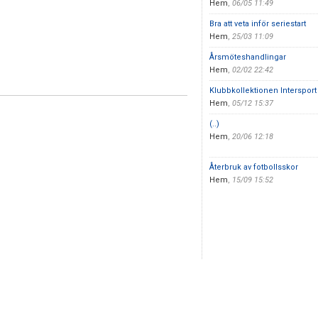
Hem
,
06/05 11:49
Bra att veta inför seriestart
Hem
,
25/03 11:09
Årsmöteshandlingar
Hem
,
02/02 22:42
Klubbkollektionen Intersport
Hem
,
05/12 15:37
(..)
Hem
,
20/06 12:18
Återbruk av fotbollsskor
Hem
,
15/09 15:52