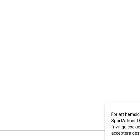
För att hemsid
SportAdmin. De
frivilliga cooki
acceptera des