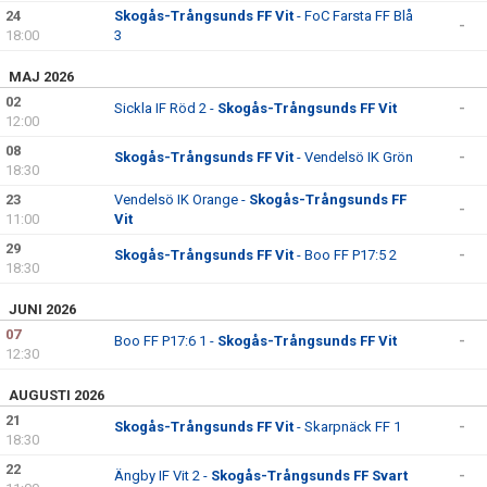
DOKUMENT
24
Skogås-Trångsunds FF Vit
- FoC Farsta FF Blå
-
18:00
3
KONTAKT
MAJ 2026
02
Sickla IF Röd 2 -
Skogås-Trångsunds FF Vit
-
12:00
08
Skogås-Trångsunds FF Vit
- Vendelsö IK Grön
-
18:30
23
Vendelsö IK Orange -
Skogås-Trångsunds FF
-
11:00
Vit
29
Skogås-Trångsunds FF Vit
- Boo FF P17:5 2
-
18:30
JUNI 2026
07
Boo FF P17:6 1 -
Skogås-Trångsunds FF Vit
-
12:30
AUGUSTI 2026
21
Skogås-Trångsunds FF Vit
- Skarpnäck FF 1
-
18:30
22
Ängby IF Vit 2 -
Skogås-Trångsunds FF Svart
-