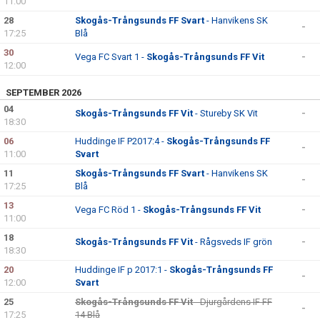
11:00
28
Skogås-Trångsunds FF Svart
- Hanvikens SK
-
17:25
Blå
30
Vega FC Svart 1 -
Skogås-Trångsunds FF Vit
-
12:00
SEPTEMBER 2026
04
Skogås-Trångsunds FF Vit
- Stureby SK Vit
-
18:30
06
Huddinge IF P2017:4 -
Skogås-Trångsunds FF
-
11:00
Svart
11
Skogås-Trångsunds FF Svart
- Hanvikens SK
-
17:25
Blå
13
Vega FC Röd 1 -
Skogås-Trångsunds FF Vit
-
11:00
18
Skogås-Trångsunds FF Vit
- Rågsveds IF grön
-
18:30
20
Huddinge IF p 2017:1 -
Skogås-Trångsunds FF
-
12:00
Svart
25
Skogås-Trångsunds FF Vit
- Djurgårdens IF FF
-
17:25
14 Blå