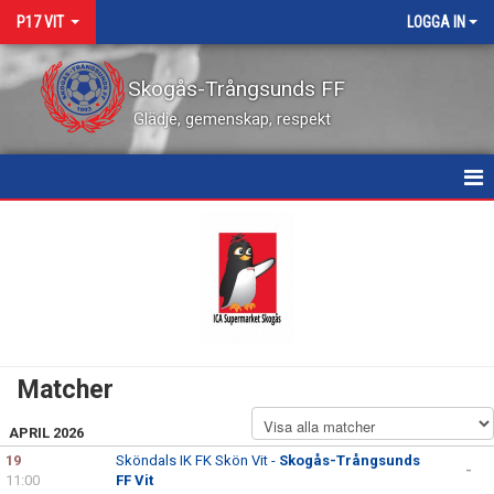
P17 VIT
LOGGA IN
Skogås-Trångsunds FF
Glädje, gemenskap, respekt
HEM
NYHETER
KALENDER
MATCHER
Matcher
TRUPPEN
APRIL 2026
BILDGALLERI
19
Sköndals IK FK Skön Vit -
Skogås-Trångsunds
-
11:00
FF Vit