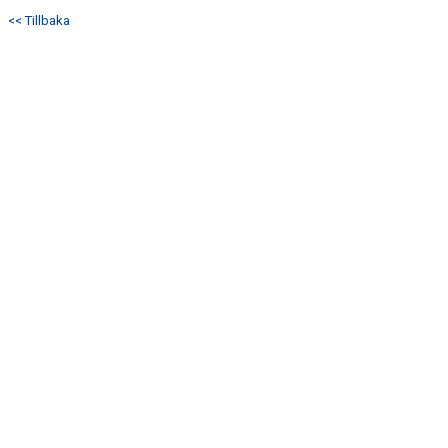
DOKUMENT
<< Tillbaka
KONTAKT