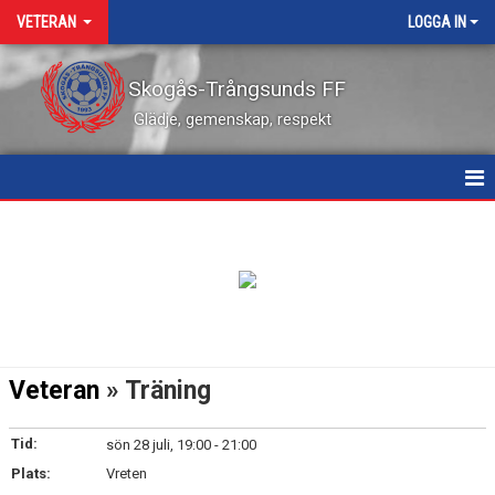
VETERAN
LOGGA IN
Skogås-Trångsunds FF
Glädje, gemenskap, respekt
HEM
NYHETER
KALENDER
MATCHER
Veteran
» Träning
TRUPPEN
Tid:
sön 28 juli, 19:00 - 21:00
BILDGALLERI
Plats:
Vreten