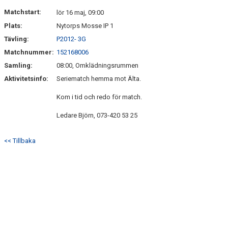
DOKUMENT
Matchstart:
lör 16 maj, 09:00
Plats:
Nytorps Mosse IP 1
KONTAKT
Tävling:
P2012- 3G
Matchnummer:
152168006
Samling:
08:00, Omklädningsrummen
Aktivitetsinfo:
Seriematch hemma mot Älta.
Kom i tid och redo för match.
Ledare Björn, 073-420 53 25
<< Tillbaka