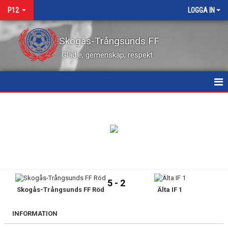
P12
LOGGA IN
Skogås-Trångsunds FF
Glädje, gemenskap, respekt
HEM
NYHETER
KALENDER
MATCHER
5 - 2
Skogås-Trångsunds FF Röd
Älta IF 1
TRUPPEN
BILDGALLERI
INFORMATION