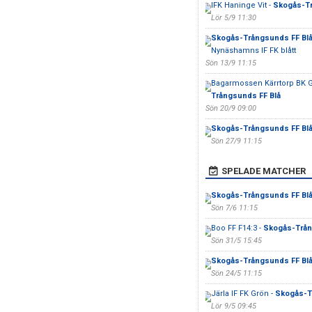
IFK Haninge Vit -
Skogås-Tr
Lör 5/9 11:30
Skogås-Trångsunds FF Bl
Nynäshamns IF FK blått
Sön 13/9 11:15
Bagarmossen Kärrtorp BK G
Trångsunds FF Blå
Sön 20/9 09:00
Skogås-Trångsunds FF Bl
Sön 27/9 11:15
SPELADE MATCHER
Skogås-Trångsunds FF Bl
Sön 7/6 11:15
Boo FF F14:3 -
Skogås-Trån
Sön 31/5 15:45
Skogås-Trångsunds FF Bl
Sön 24/5 11:15
Järla IF FK Grön -
Skogås-T
Lör 9/5 09:45