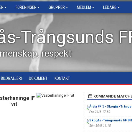
EN
FÖRENINGEN
GRUPPER
MEDLEM
LEDARE
ås-Trångsunds F
emenskap, respekt
BILDGALLERI
DOKUMENT
KONTAKT
KOMMANDE MATCH
sterhaninge IF
vit
Årsta FF 3 -
Skogås-Trångsu
Fre 21/8 17:30
Skogås-Trångsunds FF Bl
Sön 30/8 11:15