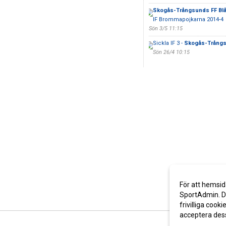
Skogås-Trångsunds FF Bl
IF Brommapojkarna 2014-4
Sön 3/5 11:15
Sickla IF 3 -
Skogås-Trångs
Sön 26/4 10:15
För att hemsid
SportAdmin. De
frivilliga cooki
acceptera des