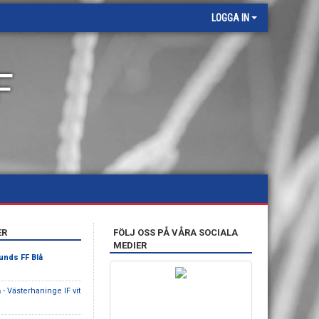
LOGGA IN
F
ER
FÖLJ OSS PÅ VÅRA SOCIALA
MEDIER
nds FF Blå
å
- Västerhaninge IF vit