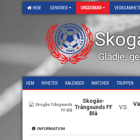
HEM
SENIORER
UNGDOMAR
VERKSAMHET
Skog
Glädje, g
HEM
NYHETER
KALENDER
MATCHER
TRUPPEN
Skogås-
Vä
vs
Trångsunds FF
Blå
INFORMATION