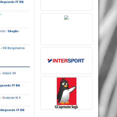
ångsunds FF Blå
å
-
rön -
Skogås-
å
- IFK Bergshamra
å
- Dalarö SK
gsunds FF Blå
å
- Enskede IK 4
rångsunds FF Blå