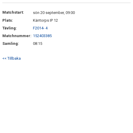
DOKUMENT
Matchstart:
sön 20 september, 09:00
KONTAKT
Plats:
Kärrtorps IP 12
Tävling:
F2014- 4
Matchnummer:
152403385
Samling:
08:15
<< Tillbaka