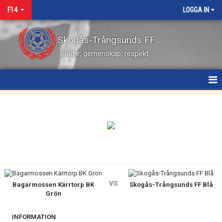
F14
LOGGA IN
Skogås-Trångsunds FF
Glädje, gemenskap, respekt
HEM
NYHETER
KALENDER
MATCHER
vs
Bagarmossen Kärrtorp BK
Skogås-Trångsunds FF Blå
TRUPPEN
Grön
BILDGALLERI
INFORMATION