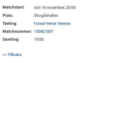
DOKUMENT
Matchstart:
sön 16 november, 20:00
Plats:
Skogåshallen
KONTAKT
Tävling:
Futsal Herrar Veteran
Matchnummer:
150421007
Samling:
19:00
<< Tillbaka