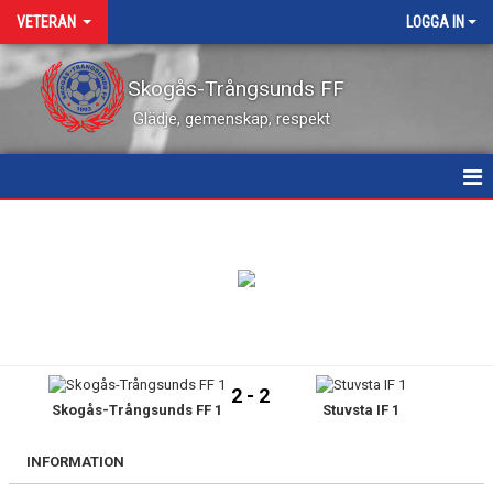
VETERAN
LOGGA IN
Skogås-Trångsunds FF
Glädje, gemenskap, respekt
HEM
NYHETER
KALENDER
MATCHER
2 - 2
Skogås-Trångsunds FF 1
Stuvsta IF 1
TRUPPEN
BILDGALLERI
INFORMATION