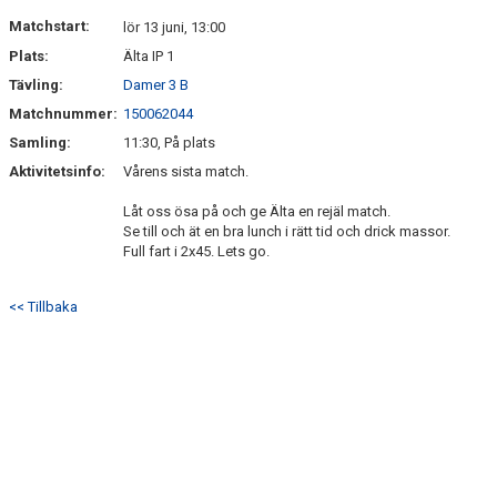
DOKUMENT
Matchstart:
lör 13 juni, 13:00
Plats:
Älta IP 1
KONTAKT
Tävling:
Damer 3 B
Matchnummer:
150062044
Samling:
11:30, På plats
Aktivitetsinfo:
Vårens sista match.
Låt oss ösa på och ge Älta en rejäl match.
Se till och ät en bra lunch i rätt tid och drick massor.
Full fart i 2x45. Lets go.
<< Tillbaka