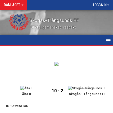
DAMLAGET
LOGGA IN
Skogås-Trångsunds FF
Glädje, gemenskap, respekt
HEM
NYHETER
KALENDER
MATCHER
10 - 2
Älta IF
Skogås-Trångsunds FF
TRUPPEN
BILDGALLERI
INFORMATION