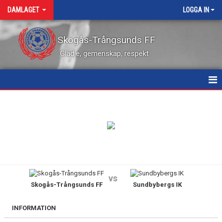
DAMLAGET
LOGGA IN
Skogås-Trångsunds FF
Glädje, gemenskap, respekt
HEM
NYHETER
KALENDER
MATCHER
vs
Skogås-Trångsunds FF
Sundbybergs IK
TRUPPEN
BILDGALLERI
INFORMATION