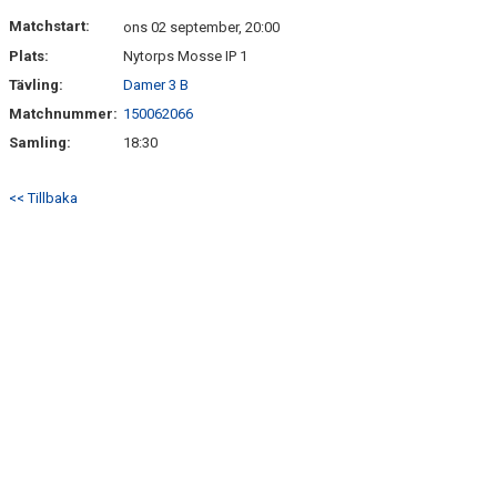
DOKUMENT
Matchstart:
ons 02 september, 20:00
Plats:
Nytorps Mosse IP 1
KONTAKT
Tävling:
Damer 3 B
Matchnummer:
150062066
Samling:
18:30
<< Tillbaka