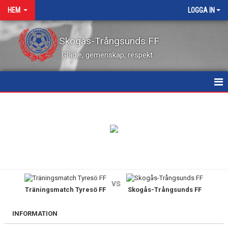
HEM
LOGGA IN
Skogås-Trångsunds FF
Glädje, gemenskap, respekt
HEM
NYHETER
KALENDER
VÅRA LEDARE
vs
Träningsmatch Tyresö FF
Skogås-Trångsunds FF
MATCHER
KONTAKT
INFORMATION