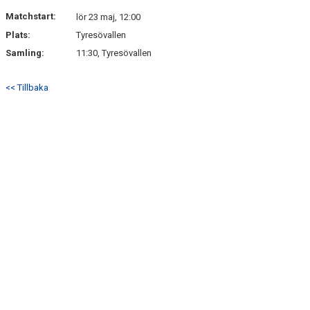
HITTA HIT
Matchstart:
lör 23 maj, 12:00
Plats:
Tyresövallen
FAQ
Samling:
11:30, Tyresövallen
<< Tillbaka