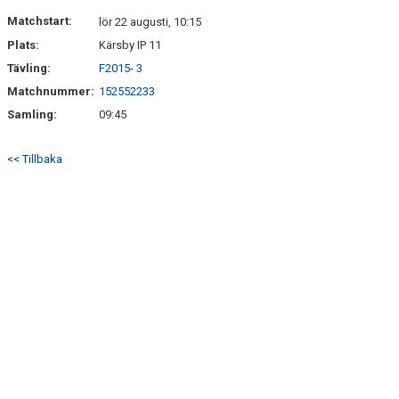
HITTA HIT
Matchstart:
lör 22 augusti, 10:15
Plats:
Kärsby IP 11
FAQ
Tävling:
F2015- 3
Matchnummer:
152552233
Samling:
09:45
<< Tillbaka