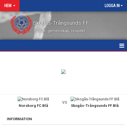
HEM
LOGGA IN
Skogås-Trångsunds FF
Glädje, gemenskap, respekt
HEM
NYHETER
KALENDER
VÅRA LEDARE
vs
Norsborg FC Blå
Skogås-Trångsunds FF Blå
MATCHER
KONTAKT
INFORMATION