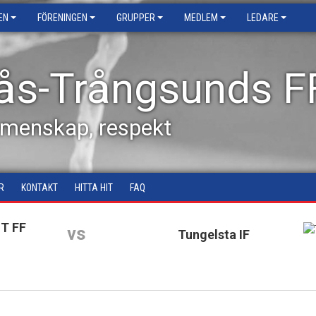
EN
FÖRENINGEN
GRUPPER
MEDLEM
LEDARE
ås-Trångsunds F
emenskap, respekt
R
KONTAKT
HITTA HIT
FAQ
T FF
vs
Tungelsta IF