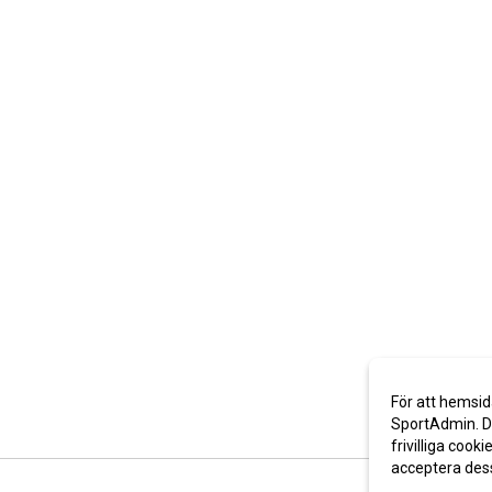
För att hemsid
SportAdmin. De
frivilliga cooki
acceptera des