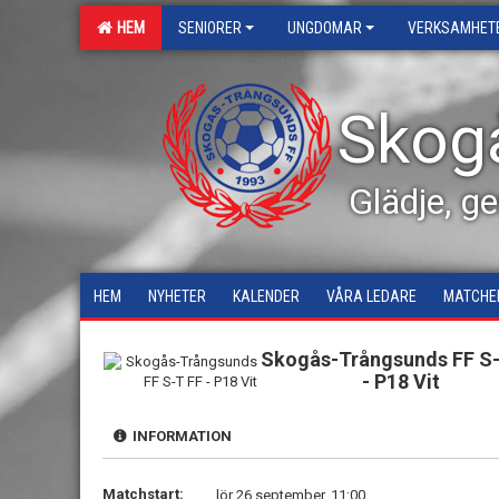
HEM
SENIORER
UNGDOMAR
VERKSAMHET
Skog
Glädje, g
HEM
NYHETER
KALENDER
VÅRA LEDARE
MATCHE
Skogås-Trångsunds FF S-
- P18 Vit
INFORMATION
Matchstart:
lör 26 september, 11:00