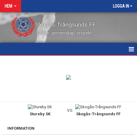
HEM
LOGGA IN
Skogås-Trångsunds FF
Glädje, gemenskap, respekt
HEM
NYHETER
KALENDER
VÅRA LEDARE
vs
Stureby SK
Skogås-Trångsunds FF
MATCHER
KONTAKT
INFORMATION