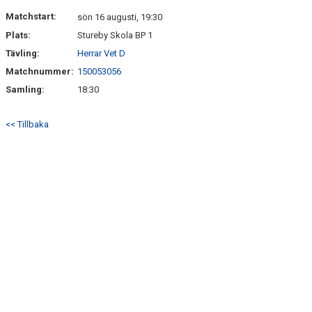
HITTA HIT
Matchstart:
sön 16 augusti, 19:30
Plats:
Stureby Skola BP 1
FAQ
Tävling:
Herrar Vet D
Matchnummer:
150053056
Samling:
18:30
<< Tillbaka