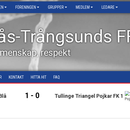
EN
FÖRENINGEN
GRUPPER
MEDLEM
LEDARE
ås-Trångsunds F
emenskap, respekt
R
KONTAKT
HITTA HIT
FAQ
1 - 0
Blå
Tullinge Triangel Pojkar FK 1