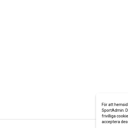
För att hemsid
SportAdmin. De
frivilliga cooki
acceptera des