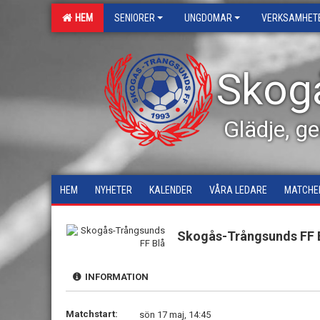
HEM
SENIORER
UNGDOMAR
VERKSAMHET
Skog
Glädje, g
HEM
NYHETER
KALENDER
VÅRA LEDARE
MATCHE
Skogås-Trångsunds FF 
INFORMATION
Matchstart:
sön 17 maj, 14:45