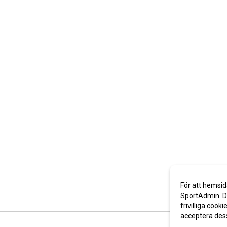
För att hemsid
SportAdmin. De
frivilliga cooki
acceptera des