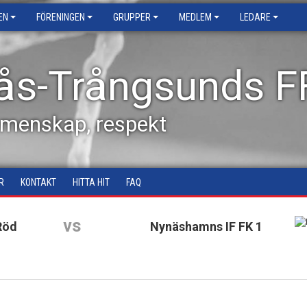
EN
FÖRENINGEN
GRUPPER
MEDLEM
LEDARE
ås-Trångsunds F
emenskap, respekt
R
KONTAKT
HITTA HIT
FAQ
vs
Röd
Nynäshamns IF FK 1