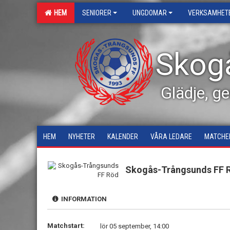
HEM
SENIORER
UNGDOMAR
VERKSAMHET
Skog
Glädje, g
HEM
NYHETER
KALENDER
VÅRA LEDARE
MATCHE
Skogås-Trångsunds FF 
INFORMATION
Matchstart:
lör 05 september, 14:00