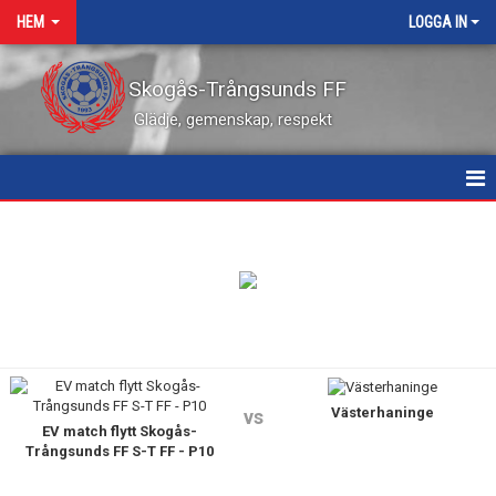
HEM
LOGGA IN
Skogås-Trångsunds FF
Glädje, gemenskap, respekt
HEM
NYHETER
KALENDER
VÅRA LEDARE
Västerhaninge
MATCHER
vs
EV match flytt Skogås-
Trångsunds FF S-T FF - P10
KONTAKT