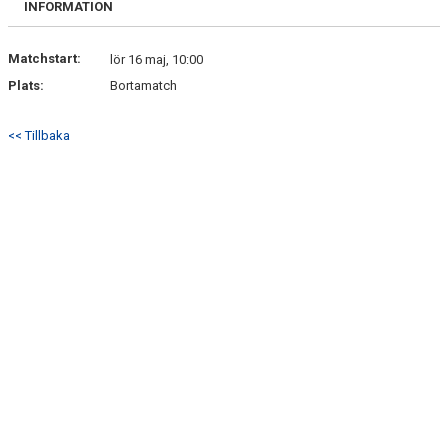
INFORMATION
HITTA HIT
FAQ
Matchstart:
lör 16 maj, 10:00
Plats:
Bortamatch
<< Tillbaka