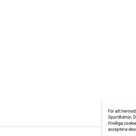
För att hemsid
SportAdmin. De
frivilliga cooki
acceptera des