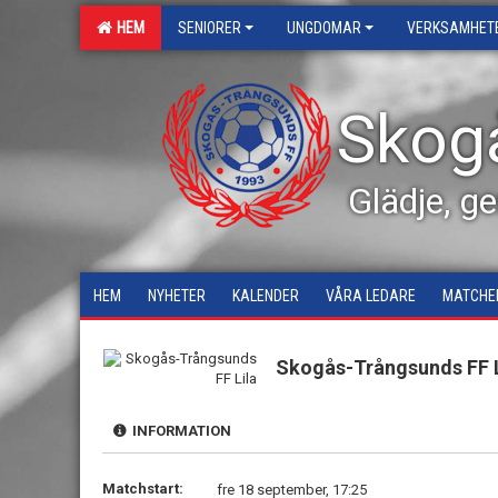
HEM
SENIORER
UNGDOMAR
VERKSAMHET
Skog
Glädje, g
HEM
NYHETER
KALENDER
VÅRA LEDARE
MATCHE
Skogås-Trångsunds FF L
INFORMATION
Matchstart:
fre 18 september, 17:25