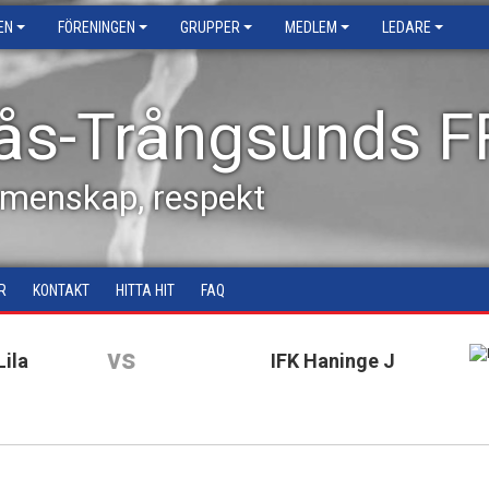
EN
FÖRENINGEN
GRUPPER
MEDLEM
LEDARE
ås-Trångsunds F
emenskap, respekt
R
KONTAKT
HITTA HIT
FAQ
vs
ila
IFK Haninge J