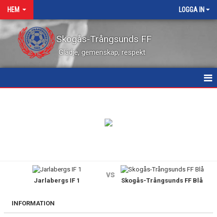
HEM
LOGGA IN
Skogås-Trångsunds FF
Glädje, gemenskap, respekt
HEM
NYHETER
KALENDER
VÅRA LEDARE
vs
Jarlabergs IF 1
Skogås-Trångsunds FF Blå
MATCHER
KONTAKT
INFORMATION