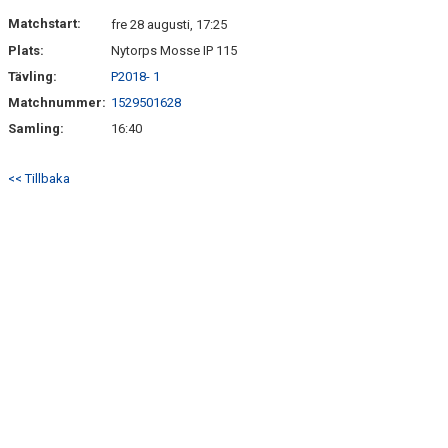
HITTA HIT
Matchstart:
fre 28 augusti, 17:25
Plats:
Nytorps Mosse IP 115
FAQ
Tävling:
P2018- 1
Matchnummer:
1529501628
Samling:
16:40
<< Tillbaka