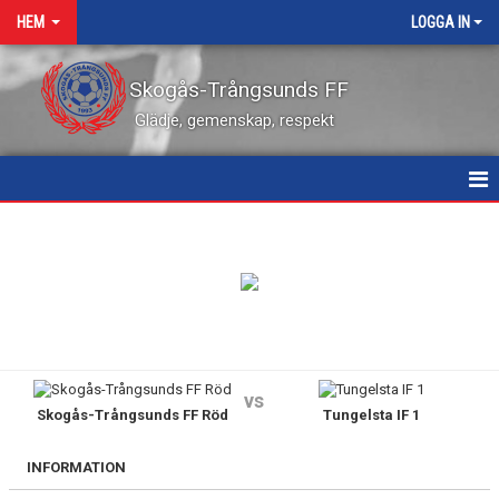
HEM
LOGGA IN
Skogås-Trångsunds FF
Glädje, gemenskap, respekt
HEM
NYHETER
KALENDER
VÅRA LEDARE
vs
Skogås-Trångsunds FF Röd
Tungelsta IF 1
MATCHER
KONTAKT
INFORMATION