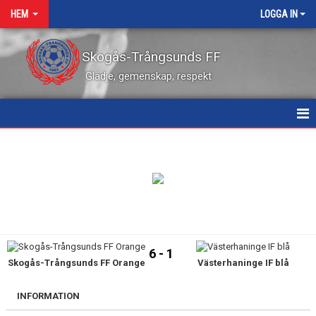
HEM
LOGGA IN
Skogås-Trångsunds FF
Glädje, gemenskap, respekt
HEM
NYHETER
KALENDER
VÅRA LEDARE
6 - 1
Skogås-Trångsunds FF Orange
Västerhaninge IF blå
MATCHER
KONTAKT
INFORMATION