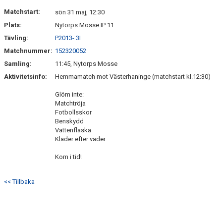
HITTA HIT
Matchstart:
sön 31 maj, 12:30
Plats:
Nytorps Mosse IP 11
FAQ
Tävling:
P2013- 3I
Matchnummer:
152320052
Samling:
11:45, Nytorps Mosse
Aktivitetsinfo:
Hemmamatch mot Västerhaninge (matchstart kl.12:30)
Glöm inte:
Matchtröja
Fotbollsskor
Benskydd
Vattenflaska
Kläder efter väder
Kom i tid!
<< Tillbaka