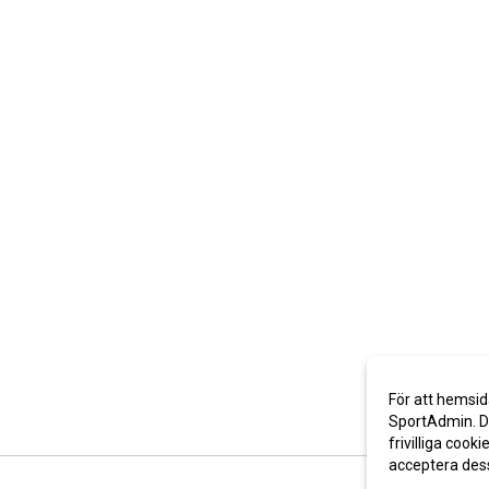
För att hemsid
SportAdmin. De
frivilliga cooki
acceptera des