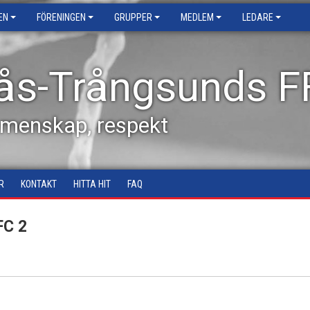
EN
FÖRENINGEN
GRUPPER
MEDLEM
LEDARE
ås-Trångsunds F
emenskap, respekt
R
KONTAKT
HITTA HIT
FAQ
FC 2