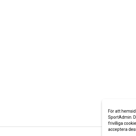
För att hemsid
SportAdmin. De
frivilliga cooki
acceptera des