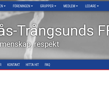
EN
FÖRENINGEN
GRUPPER
MEDLEM
LEDARE
ås-Trångsunds F
emenskap, respekt
R
KONTAKT
HITTA HIT
FAQ