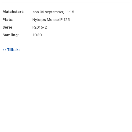
HITTA HIT
Matchstart:
sön 06 september, 11:15
FAQ
Plats:
Nytorps Mosse IP 125
Serie:
P2016- 2
Samling:
10:30
<< Tillbaka