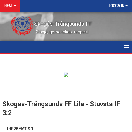
HEM
LOGGA IN
Skogås-Trångsunds FF
Glädje, gemenskap, respekt
HEM
NYHETER
KALENDER
VÅRA LEDARE
Skogås-Trångsunds FF Lila - Stuvsta IF
MATCHER
3:2
KONTAKT
INFORMATION