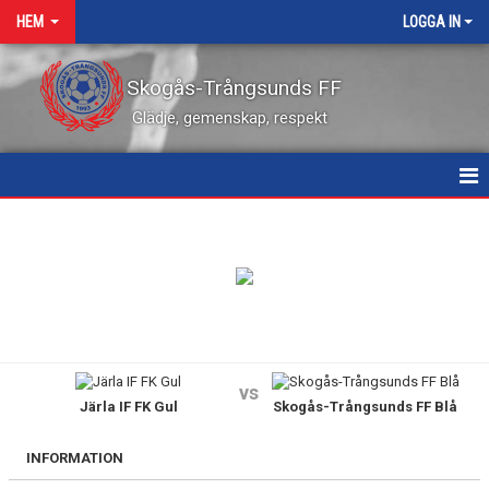
HEM
LOGGA IN
Skogås-Trångsunds FF
Glädje, gemenskap, respekt
HEM
NYHETER
KALENDER
VÅRA LEDARE
vs
Järla IF FK Gul
Skogås-Trångsunds FF Blå
MATCHER
KONTAKT
INFORMATION