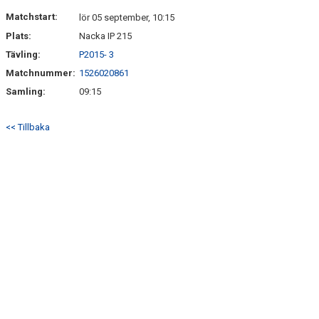
HITTA HIT
Matchstart:
lör 05 september, 10:15
Plats:
Nacka IP 215
FAQ
Tävling:
P2015- 3
Matchnummer:
1526020861
Samling:
09:15
<< Tillbaka