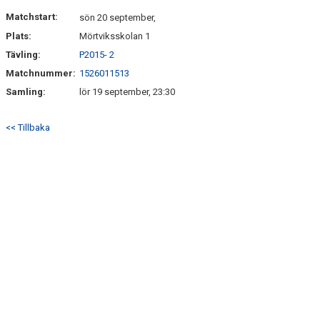
HITTA HIT
Matchstart:
sön 20 september,
Plats:
Mörtviksskolan 1
FAQ
Tävling:
P2015- 2
Matchnummer:
1526011513
Samling:
lör 19 september, 23:30
<< Tillbaka