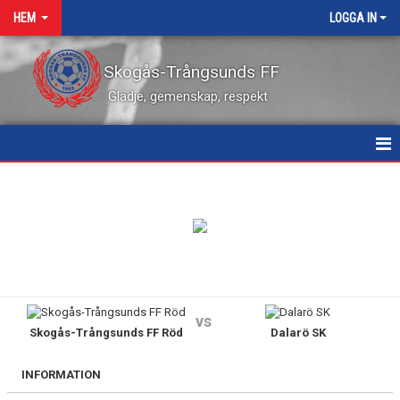
HEM
LOGGA IN
Skogås-Trångsunds FF
Glädje, gemenskap, respekt
HEM
NYHETER
KALENDER
VÅRA LEDARE
vs
Skogås-Trångsunds FF Röd
Dalarö SK
MATCHER
KONTAKT
INFORMATION