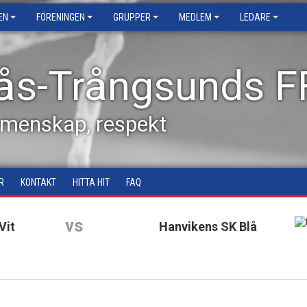
EN
FÖRENINGEN
GRUPPER
MEDLEM
LEDARE
ås-Trångsunds F
emenskap, respekt
R
KONTAKT
HITTA HIT
FAQ
vs
Vit
Hanvikens SK Blå