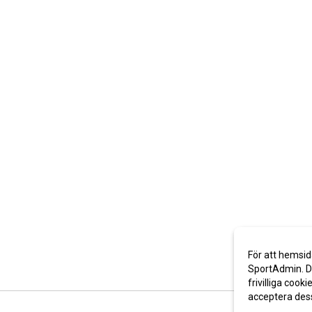
För att hemsid
SportAdmin. De
frivilliga cooki
acceptera des