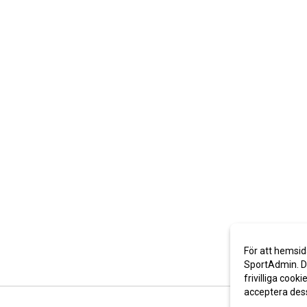
För att hemsid
SportAdmin. De
frivilliga cooki
acceptera des