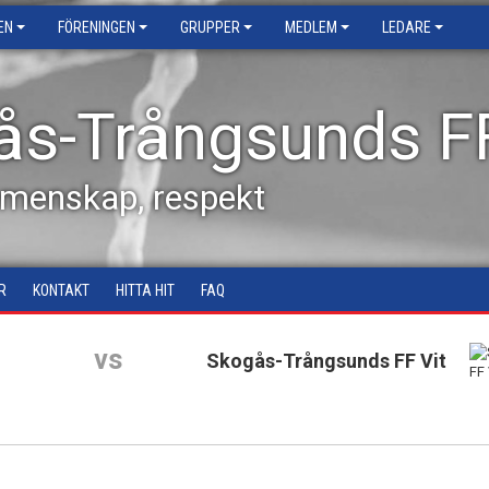
EN
FÖRENINGEN
GRUPPER
MEDLEM
LEDARE
ås-Trångsunds F
emenskap, respekt
R
KONTAKT
HITTA HIT
FAQ
vs
Skogås-Trångsunds FF Vit