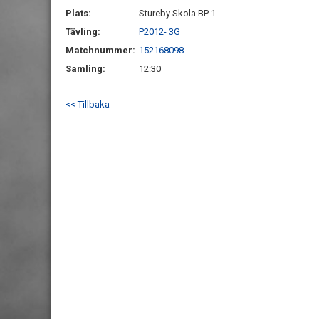
Plats:
Stureby Skola BP 1
Tävling:
P2012- 3G
Matchnummer:
152168098
Samling:
12:30
<< Tillbaka