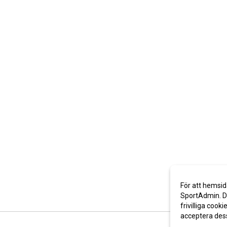
För att hemsid
SportAdmin. De
frivilliga cooki
acceptera des