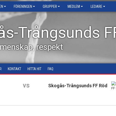
EN
FÖRENINGEN
GRUPPER
MEDLEM
LEDARE
ås-Trångsunds F
emenskap, respekt
R
KONTAKT
HITTA HIT
FAQ
vs
Skogås-Trångsunds FF Röd