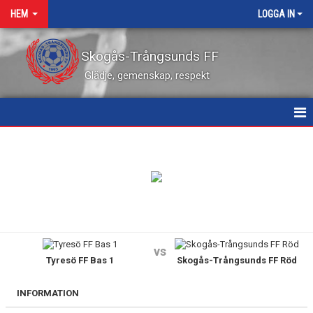
HEM
LOGGA IN
Skogås-Trångsunds FF
Glädje, gemenskap, respekt
HEM
NYHETER
KALENDER
VÅRA LEDARE
vs
Tyresö FF Bas 1
Skogås-Trångsunds FF Röd
MATCHER
KONTAKT
INFORMATION