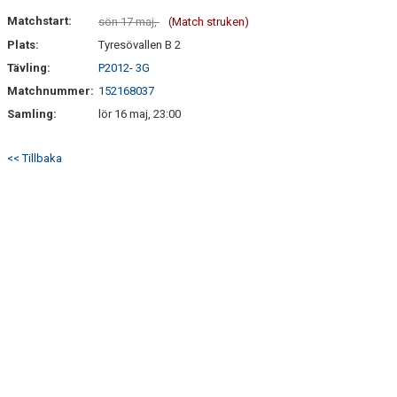
HITTA HIT
Matchstart:
sön 17 maj,
(Match struken)
Plats:
Tyresövallen B 2
FAQ
Tävling:
P2012- 3G
Matchnummer:
152168037
Samling:
lör 16 maj, 23:00
<< Tillbaka