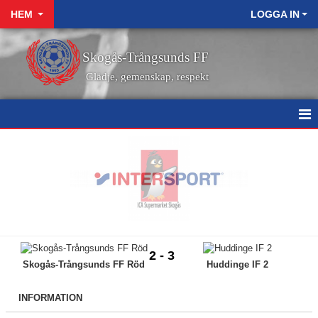
HEM
LOGGA IN
Skogås-Trångsunds FF
Glädje, gemenskap, respekt
HEM
NYHETER
KALENDER
VÅRA LEDARE
2 - 3
Skogås-Trångsunds FF Röd
Huddinge IF 2
MATCHER
KONTAKT
INFORMATION