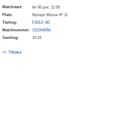
HITTA HIT
Matchstart:
lör 06 juni, 11:00
Plats:
Nytorps Mosse IP 11
FAQ
Tävling:
F2013- 4D
Matchnummer:
152264056
Samling:
10:15
<< Tillbaka