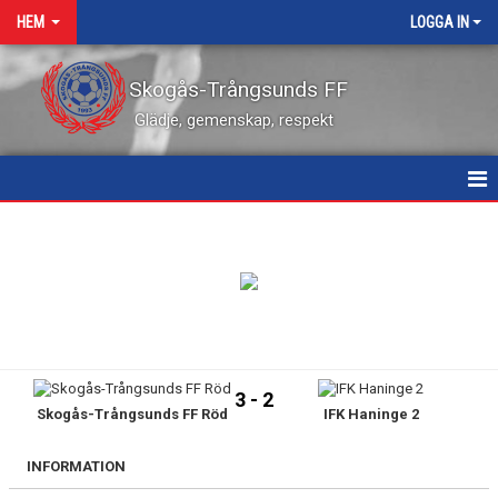
HEM
LOGGA IN
Skogås-Trångsunds FF
Glädje, gemenskap, respekt
HEM
NYHETER
KALENDER
VÅRA LEDARE
3 - 2
Skogås-Trångsunds FF Röd
IFK Haninge 2
MATCHER
KONTAKT
INFORMATION