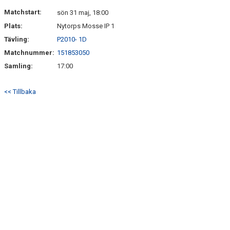
HITTA HIT
Matchstart:
sön 31 maj, 18:00
Plats:
Nytorps Mosse IP 1
FAQ
Tävling:
P2010- 1D
Matchnummer:
151853050
Samling:
17:00
<< Tillbaka