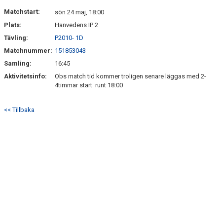
HITTA HIT
Matchstart:
sön 24 maj, 18:00
Plats:
Hanvedens IP 2
FAQ
Tävling:
P2010- 1D
Matchnummer:
151853043
Samling:
16:45
Aktivitetsinfo:
Obs match tid kommer troligen senare läggas med 2-
4timmar start runt 18:00
<< Tillbaka