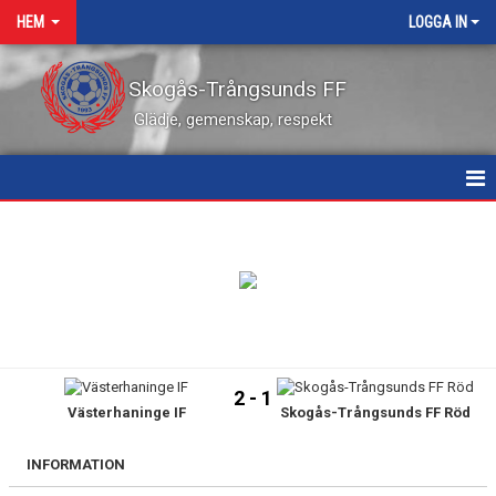
HEM
LOGGA IN
Skogås-Trångsunds FF
Glädje, gemenskap, respekt
HEM
NYHETER
KALENDER
VÅRA LEDARE
2 - 1
Västerhaninge IF
Skogås-Trångsunds FF Röd
MATCHER
KONTAKT
INFORMATION