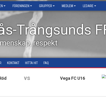
EN
FÖRENINGEN
GRUPPER
MEDLEM
LEDARE
ås-Trångsunds F
emenskap, respekt
R
KONTAKT
HITTA HIT
FAQ
vs
Röd
Vega FC U16