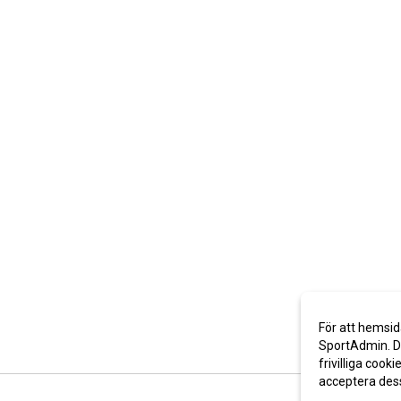
För att hemsid
SportAdmin. De
frivilliga cooki
acceptera des