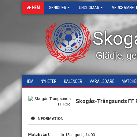
HEM
SENIORER
UNGDOMAR
VERKSAMHET
Skog
Glädje, g
HEM
NYHETER
KALENDER
VÅRA LEDARE
MATCHE
Skogås-Trångsunds FF 
INFORMATION
Matchstart:
lör 15 augusti, 14:00