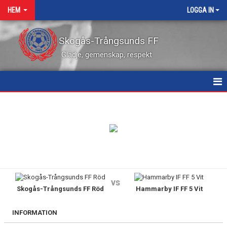
HEM
LOGGA IN
Skogås-Trångsunds FF
Glädje, gemenskap, respekt
HEM
NYHETER
KALENDER
VÅRA LEDARE
vs
Skogås-Trångsunds FF Röd
Hammarby IF FF 5 Vit
MATCHER
KONTAKT
INFORMATION