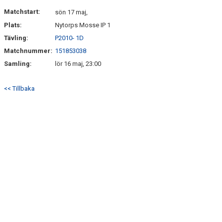
HITTA HIT
Matchstart:
sön 17 maj,
Plats:
Nytorps Mosse IP 1
FAQ
Tävling:
P2010- 1D
Matchnummer:
151853038
Samling:
lör 16 maj, 23:00
<< Tillbaka