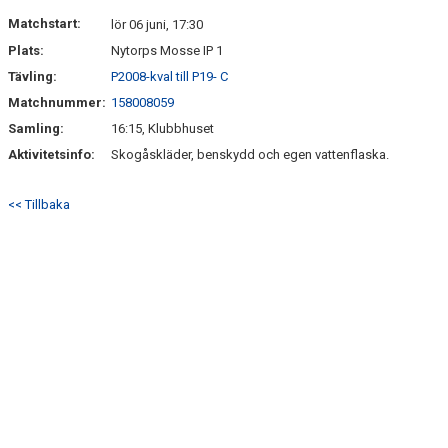
HITTA HIT
Matchstart:
lör 06 juni, 17:30
Plats:
Nytorps Mosse IP 1
FAQ
Tävling:
P2008-kval till P19- C
Matchnummer:
158008059
Samling:
16:15, Klubbhuset
Aktivitetsinfo:
Skogåskläder, benskydd och egen vattenflaska.
<< Tillbaka