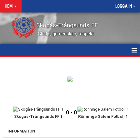
HEM
LOGGA IN
Skogås-Trångsunds FF
Glädje, gemenskap, respekt
HEM
NYHETER
KALENDER
VÅRA LEDARE
0 - 0
Skogås-Trångsunds FF 1
Rönninge Salem Fotboll 1
MATCHER
KONTAKT
INFORMATION