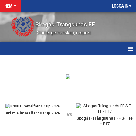
HEM
LOGGA IN
Skogås-Trångsunds FF
Glädje, gemenskap, respekt
HEM
NYHETER
KALENDER
VÅRA LEDARE
Kristi Himmelfärds Cup 2026
MATCHER
vs
Skogås-Trångsunds FF S-T FF
- F17
KONTAKT