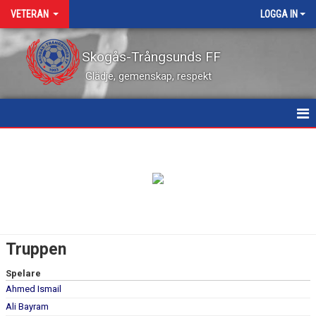
VETERAN
LOGGA IN
Skogås-Trångsunds FF
Glädje, gemenskap, respekt
HEM
NYHETER
KALENDER
MATCHER
Truppen
TRUPPEN
Spelare
Ahmed Ismail
BILDGALLERI
Ali Bayram