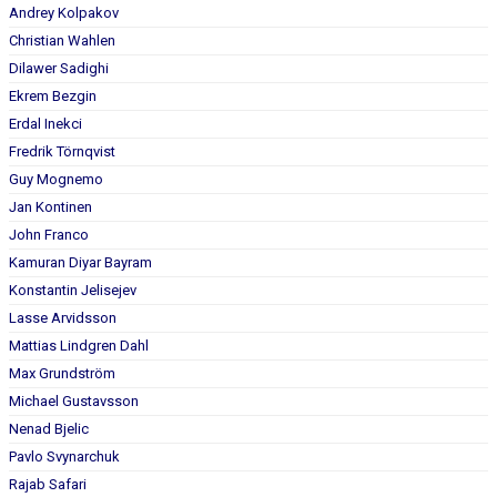
DOKUMENT
Andrey Kolpakov
Christian Wahlen
KONTAKT
Dilawer Sadighi
Ekrem Bezgin
Erdal Inekci
Fredrik Törnqvist
Guy Mognemo
Jan Kontinen
John Franco
Kamuran Diyar Bayram
Konstantin Jelisejev
Lasse Arvidsson
Mattias Lindgren Dahl
Max Grundström
Michael Gustavsson
Nenad Bjelic
Pavlo Svynarchuk
Rajab Safari